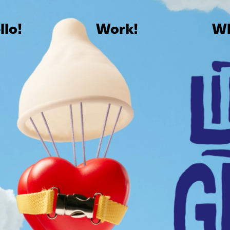
llo!
Work!
W